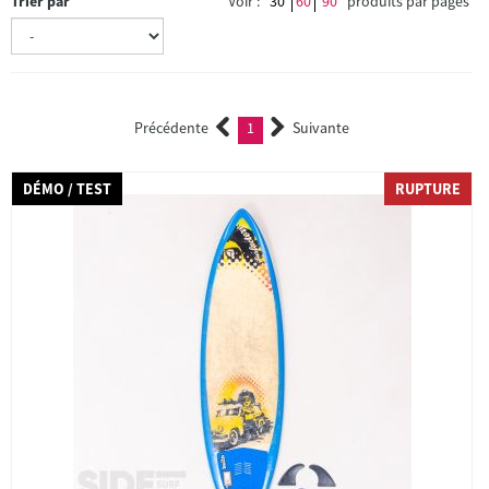
Trier par
Voir :
30
60
90
produits par pages
Précédente
1
Suivante
(current)
DÉMO / TEST
RUPTURE