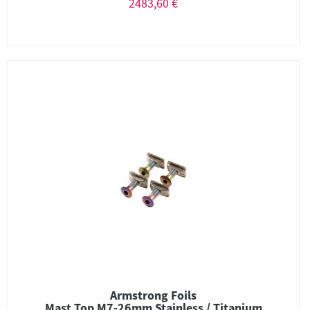
2483,60 €
Armstrong Foils
Mast Top M7-26mm Stainless / Titanium