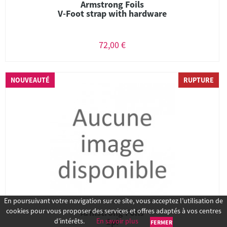
Armstrong Foils
V-Foot strap with hardware
72,00 €
NOUVEAUTÉ
RUPTURE
En poursuivant votre navigation sur ce site, vous acceptez l’utilisation de
cookies pour vous proposer des services et offres adaptés à vos centres
Armstrong Foils
Spi
d’intérêts.
En savoir plus
FERMER