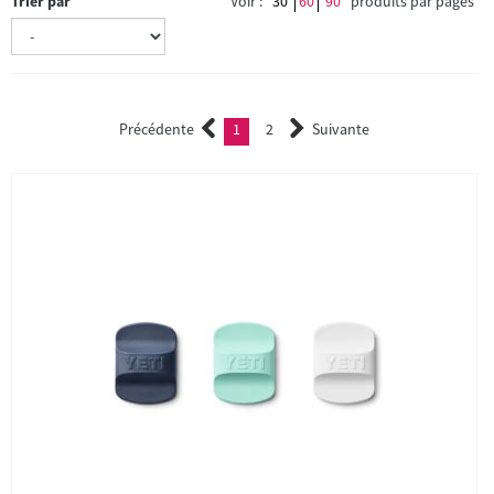
Trier par
Voir :
30
60
90
produits par pages
Précédente
1
2
Suivante
(current)
2