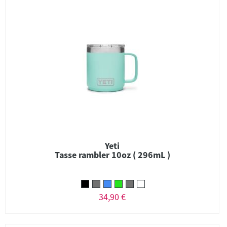
Yeti
Tasse rambler 10oz ( 296mL )
34,90 €