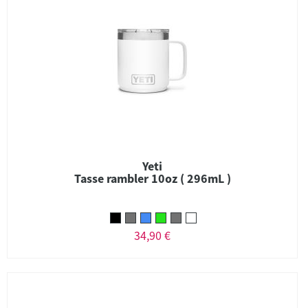
Yeti
Tasse rambler 10oz ( 296mL )
34,90 €