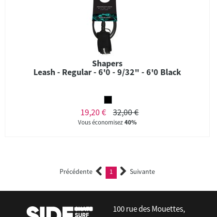
Shapers
Leash - Regular - 6'0 - 9/32" - 6'0 Black
19,20 €
32,00 €
Vous économisez
40%
Précédente
1
Suivante
(current)
100 rue des Mouettes,