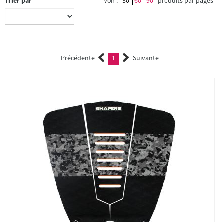
Trier par
Voir :
30
60
90
produits par pages
Précédente
1
Suivante
(current)