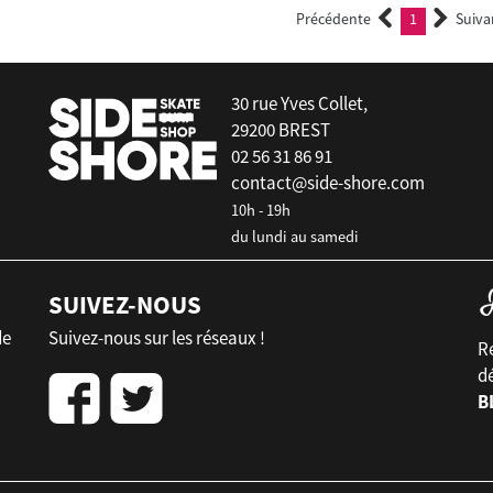
Précédente
1
Suiva
(current)
30 rue Yves Collet,
29200 BREST
02 56 31 86 91
contact@side-shore.com
10h - 19h
du lundi au samedi
SUIVEZ-NOUS
de
Suivez-nous sur les réseaux !
Re
d
B