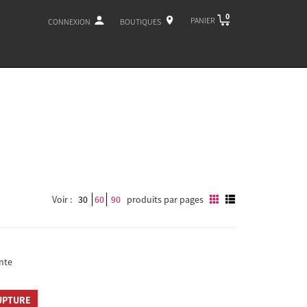
0
PANIER
CONNEXION
BOUTIQUES
Voir :
30
60
90
produits par pages
nte
UPTURE