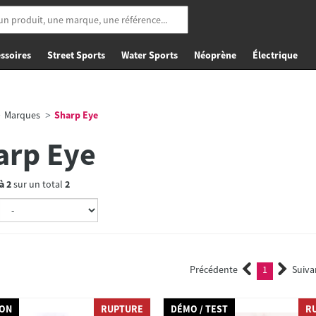
ssoires
Street Sports
Water Sports
Néoprène
Électrique
Marques
Sharp Eye
arp Eye
à
2
sur un total
2
Précédente
1
Suiva
(current)
ION
RUPTURE
DÉMO / TEST
R