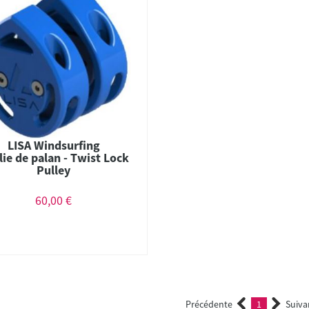
LISA Windsurfing
ie de palan - Twist Lock
Pulley
60,00 €
Précédente
1
Suiva
(current)