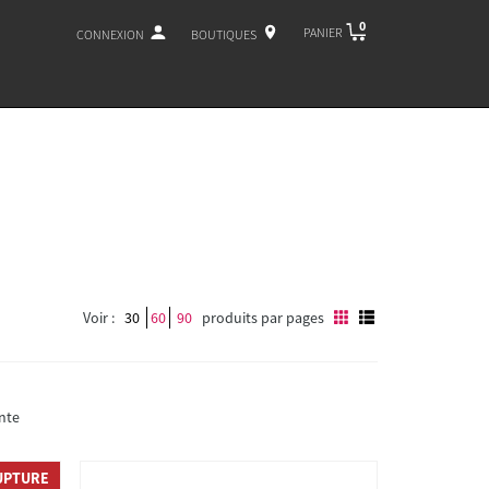
0
PANIER
CONNEXION
BOUTIQUES
Voir :
30
60
90
produits par pages
nte
UPTURE