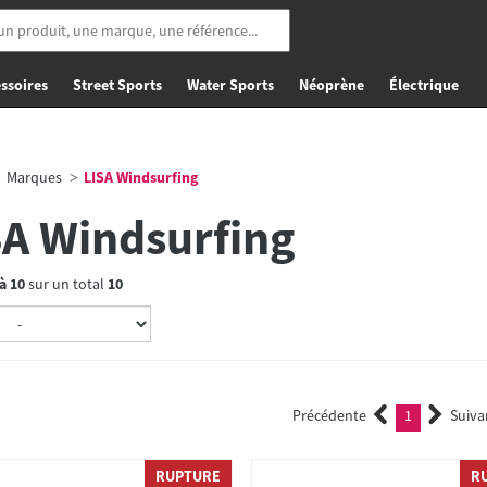
ssoires
Street Sports
Water Sports
Néoprène
Électrique
Marques
LISA Windsurfing
SA Windsurfing
à
10
sur un total
10
Précédente
1
Suiva
(current)
RUPTURE
R