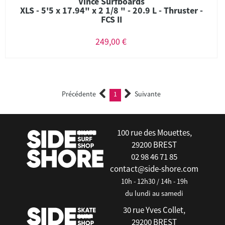
Vince Surfboards
XLS - 5'5 x 17.94" x 2 1/8 " - 20.9 L - Thruster -
FCS II
249,00 €
Précédente
1
Suivante
(current)
100 rue des Mouettes,
29200 BREST
02 98 46 71 85
contact@side-shore.com
10h - 12h30 / 14h - 19h
du lundi au samedi
30 rue Yves Collet,
29200 BREST