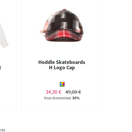
Hoddle Skateboards
t
H Logo Cap
34,30 €
49,00 €
Vous économisez
30%
nte