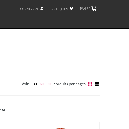
0
PANIER
CONNEXION
BOUTIQUES
Voir :
30
60
90
produits par pages
nte