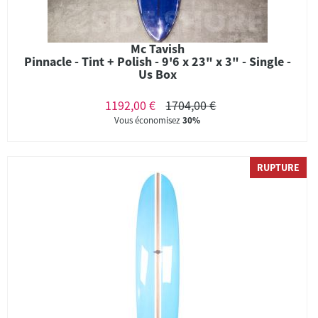
Mc Tavish
Pinnacle - Tint + Polish - 9'6 x 23" x 3" - Single -
Us Box
1192,00 €
1704,00 €
Vous économisez
30%
RUPTURE