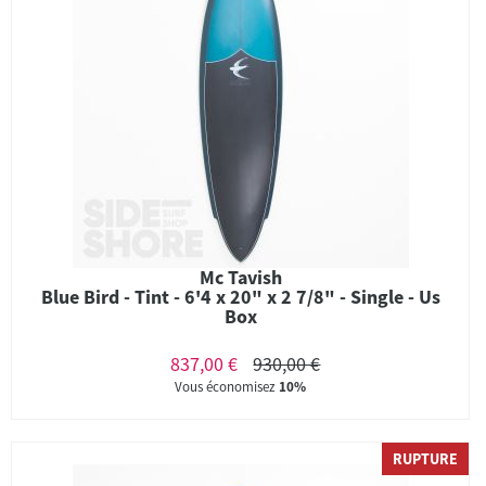
Mc Tavish
Blue Bird - Tint - 6'4 x 20" x 2 7/8" - Single - Us
Box
837,00 €
930,00 €
Vous économisez
10%
RUPTURE