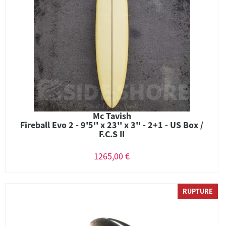
Mc Tavish
Fireball Evo 2 - 9'5'' x 23'' x 3'' - 2+1 - US Box /
F.C.S II
1265,00 €
RUPTURE