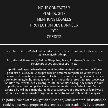
NOUS CONTACTER
PLAN DU SITE
MENTIONS LÉGALES
PROTECTION DES DONNÉES
CGV
CRÉDITS
Side-Shore - Vente d'articles de sport sur internet et en boutiqueSite de vente en
ligne et magasins de sport.
Surf, Kitesurf, Wakeboard, Paddle, Néoprène, Skate, Sportwear, Streetwear. Des
services pour vos pratiques sportives.
La pratique du sport nécessite souvent des vêtements et des tenues spécifiques
pour être à l'aise. Side-Shore propose une gamme complète de vêtements, de
chaussures et de matériel pour une utilisation occasionnelle, régulière ou intensive
pour les femmes, les hommes et les enfants. Avec Side-Shore Street Sports et Water
Sports découvrez toutes les marques internationales ainsi que des conseils pour
pratiquer votre sport préféré avec le maximum de plaisir. Side-Shore, c'est la
garantie d'une livraison fiable, rapide et sécurisée. Vous pouvez vous faire livrer à
domicile en France ou à l’étranger ou retirer votre colis directement en magasin.
©Side-Shore 2016 - Magasins de sports - Tous droits réservés - Réalisation :
iD3i
x
En poursuivant votre navigation sur ce site, vous acceptez l’utilisation de
Tan-Ki
cookies pour vous proposer des services et offres adaptés à vos centres