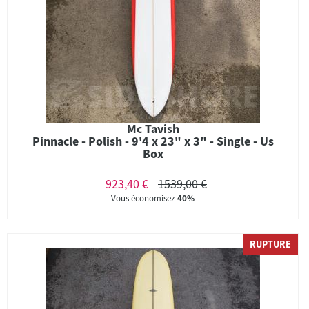
Mc Tavish
Pinnacle - Polish - 9'4 x 23" x 3" - Single - Us
Box
923,40 €
1539,00 €
Vous économisez
40%
RUPTURE