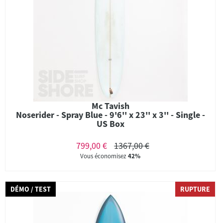
Mc Tavish
Noserider - Spray Blue - 9'6'' x 23'' x 3'' - Single -
US Box
799,00 €
1367,00 €
Vous économisez
42%
DÉMO / TEST
RUPTURE