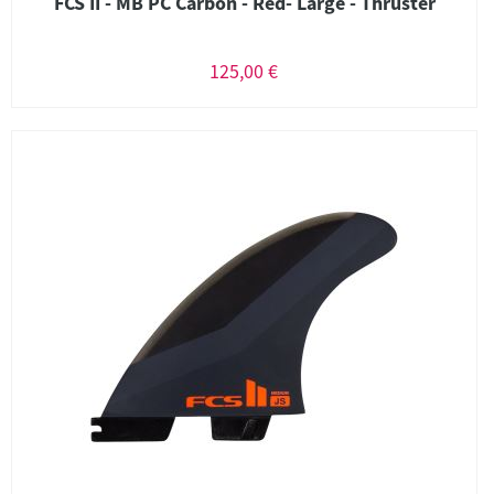
FCS II - MB PC Carbon - Red- Large - Thruster
125,00 €