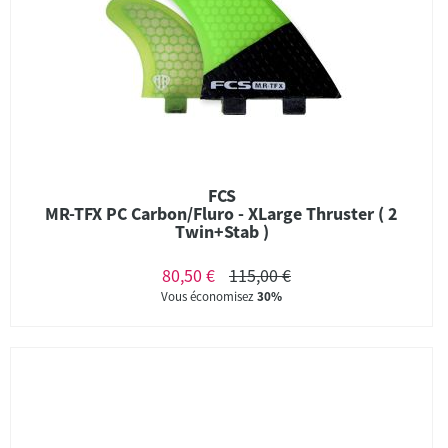
FCS
MR-TFX PC Carbon/Fluro - XLarge Thruster ( 2
Twin+Stab )
80,50 €
115,00 €
Vous économisez
30%