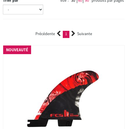
Trier par
Voir :
30
60
90
produits par pages
Précédente
1
Suivante
(current)
NOUVEAUTÉ