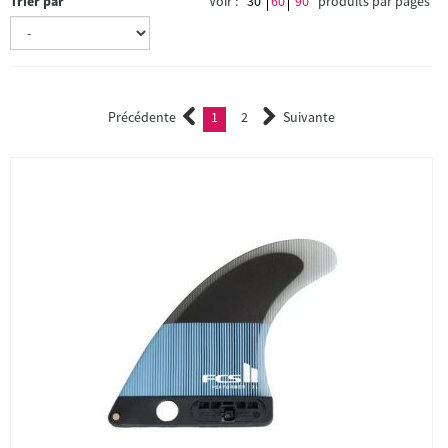
Trier par
Voir :
30
60
90
produits par pages
Précédente
1
2
Suivante
(current)
2