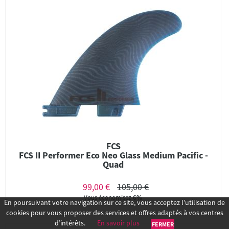
FCS
FCS II Performer Eco Neo Glass Medium Pacific -
Quad
99,00 €
105,00 €
Vous économisez
6%
En poursuivant votre navigation sur ce site, vous acceptez l’utilisation de
cookies pour vous proposer des services et offres adaptés à vos centres
d’intérêts.
En savoir plus
FERMER