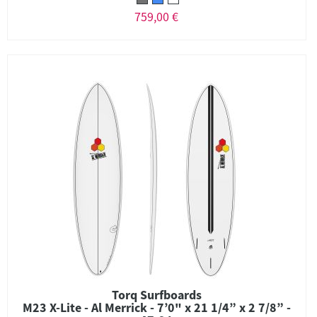
759,00 €
Torq Surfboards
M23 X-Lite - Al Merrick - 7’0" x 21 1/4” x 2 7/8” -