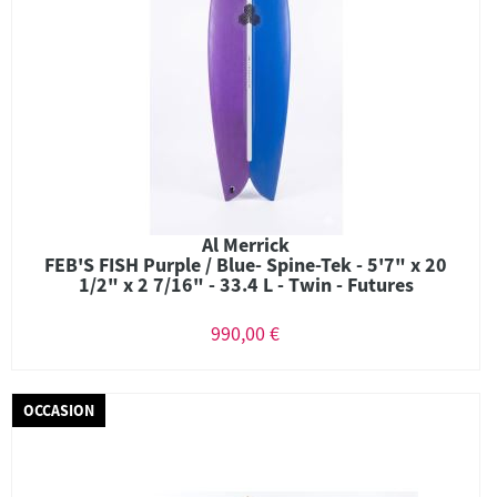
Al Merrick
FEB'S FISH Purple / Blue- Spine-Tek - 5'7" x 20
1/2" x 2 7/16" - 33.4 L - Twin - Futures
990,00 €
OCCASION