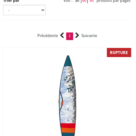
Trier par
Voir :
30
60
90
produits par pages
Précédente
1
Suivante
(current)
RUPTURE