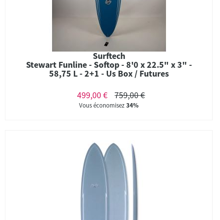
Surftech
Stewart Funline - Softop - 8'0 x 22.5" x 3" -
58,75 L - 2+1 - Us Box / Futures
499,00 €
759,00 €
Vous économisez
34%