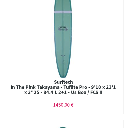
Surftech
In The Pink Takayama - Tuflite Pro - 9'10 x 23'1
x 3"25 - 84.4 L 2+1 - Us Box / FCS II
1450,00 €