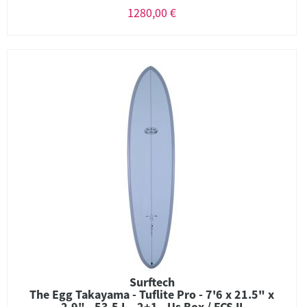
1280,00 €
Surftech
The Egg Takayama - Tuflite Pro - 7'6 x 21.5" x
2.9" - 53.5 L - 2+1 - Us Box / FCS II