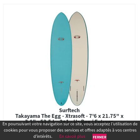
Surftech
Takayama The Egg - Xtrasoft - 7'6 x 21.75" x
3.1" - 53,5 L - 2+1 - Us Box / Futures
En poursuivant votre navigation sur ce site, vous acceptez l’utilisation de
cookies pour vous proposer des services et offres adaptés à vos centres
700,00 €
d’intérêts.
En savoir plus
FERMER