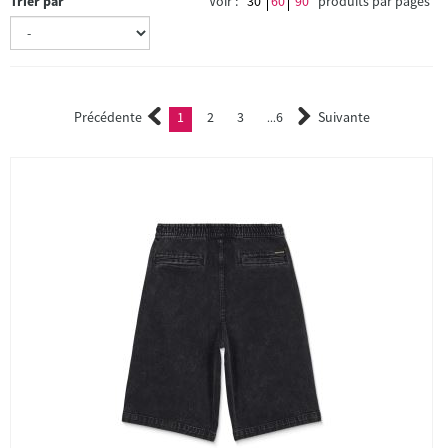
Trier par
Voir :
30
60
90
produits par pages
Précédente
1
2
3
6
Suivante
(current)
2
3
...