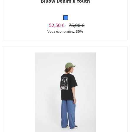
Billow Denim II Youth
52,50 €
75,00 €
Vous économisez
30%