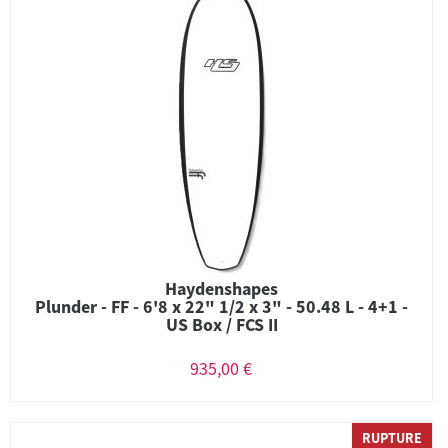
Haydenshapes
Plunder - FF - 6'8 x 22" 1/2 x 3" - 50.48 L - 4+1 -
US Box / FCS II
935,00 €
RUPTURE