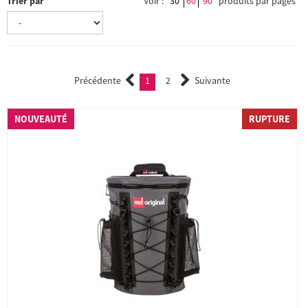
Trier par
Voir :
30
60
90
produits par pages
Précédente
1
2
Suivante
(current)
2
NOUVEAUTÉ
RUPTURE