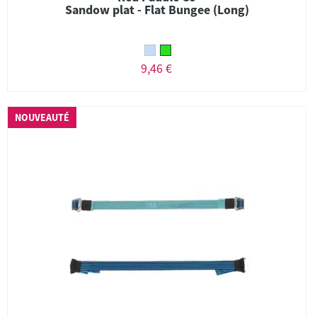
Sandow plat - Flat Bungee (Long)
9,46 €
NOUVEAUTÉ