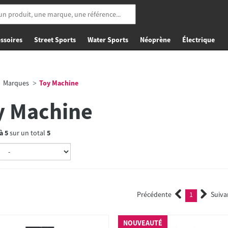
ssoires
Street Sports
Water Sports
Néoprène
Électrique
Marques
Toy Machine
y Machine
à
5
sur un total
5
Précédente
1
Suiva
(current)
NOUVEAUTÉ