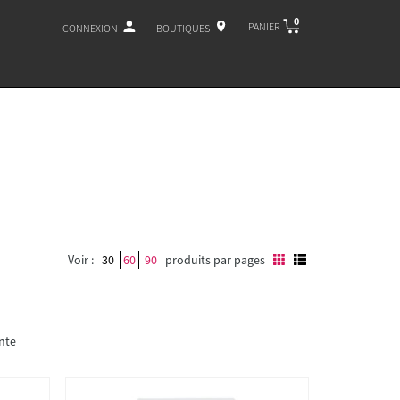
0
PANIER
CONNEXION
BOUTIQUES
Voir :
30
60
90
produits par pages
nte