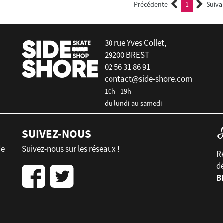
Précédente
1
Suiva
(current)
30 rue Yves Collet,
29200 BREST
02 56 31 86 91
contact@side-shore.com
10h - 19h
du lundi au samedi
SUIVEZ-NOUS
de
Suivez-nous sur les réseaux !
Re
d
B