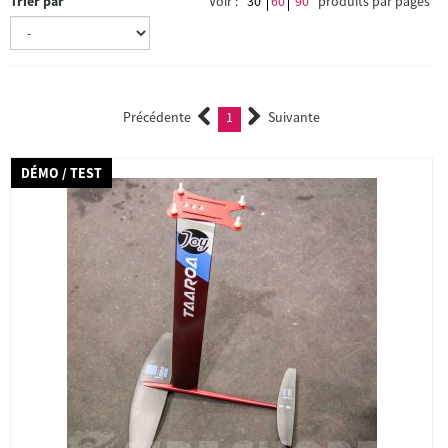
Trier par
Voir :
30
60
90
produits par pages
Précédente
1
Suivante
(current)
DÉMO / TEST