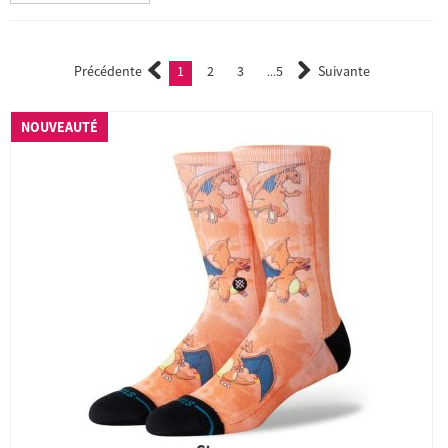
Précédente
1
2
3
5
Suivante
(current)
2
3
...
NOUVEAUTÉ