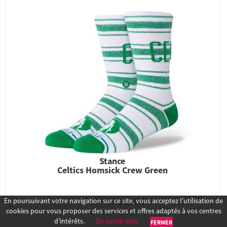
Stance
Celtics Homsick Crew Green
16,00 €
20,00 €
En poursuivant votre navigation sur ce site, vous acceptez l’utilisation de
cookies pour vous proposer des services et offres adaptés à vos centres
Vous économisez
20%
d’intérêts.
En savoir plus
FERMER