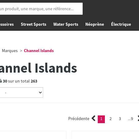
ssoires
Street Sports
Water Sports
Néoprène
Électrique
Marques
Channel Islands
annel Islands
à
30
sur un total
263
Précédente
1
2
3
9
(current)
2
3
...