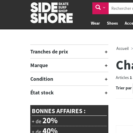
Wear
Shoes
Acce
Accueil
Tranches de prix
Ch
Marque
Articles
1
Condition
Trier par
État stock
BONNES AFFAIRES :
20%
+ de
40%
+ de