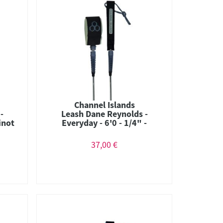
Channel Islands
-
Leash Dane Reynolds -
inot
Everyday - 6'0 - 1/4" -
Seaside
37,00 €