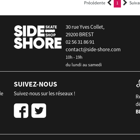
Précédente
1
Suiva
(current)
30 rue Yves Collet,
29200 BREST
02 56 31 86 91
contact@side-shore.com
10h - 19h
du lundi au samedi
SUIVEZ-NOUS
de
Suivez-nous sur les réseaux !
Re
d
B