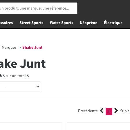
ssoires
Street Sports
Water Sports
Néoprène
Électrique
Marques
Shake Junt
ake Junt
à
5
sur un total
5
Précédente
1
Suiva
(current)