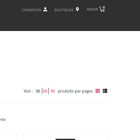
0
PANIER
CONNEXION
BOUTIQUES
Voir :
30
60
90
produits par pages
nte