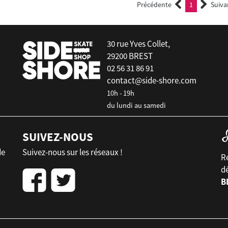
Précédente
1
Suiva
(current)
30 rue Yves Collet,
29200 BREST
02 56 31 86 91
contact@side-shore.com
10h - 19h
du lundi au samedi
SUIVEZ-NOUS
de
Suivez-nous sur les réseaux !
Re
d
B