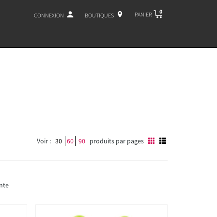
0
PANIER
CONNEXION
BOUTIQUES
Voir :
30
60
90
produits par pages
nte