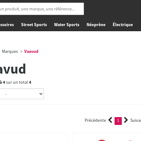
ssoires
Street Sports
Water Sports
Néoprène
Électrique
Marques
Vaavud
avud
à
4
sur un total
4
Précédente
1
Suiva
(current)