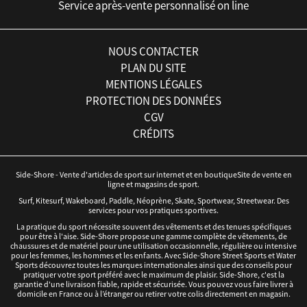
Service après-vente personnalisé on line
NOUS CONTACTER
PLAN DU SITE
MENTIONS LÉGALES
PROTECTION DES DONNÉES
CGV
CRÉDITS
Side-Shore - Vente d'articles de sport sur internet et en boutiqueSite de vente en
ligne et magasins de sport.
Surf, Kitesurf, Wakeboard, Paddle, Néoprène, Skate, Sportwear, Streetwear. Des
services pour vos pratiques sportives.
La pratique du sport nécessite souvent des vêtements et des tenues spécifiques
pour être à l'aise. Side-Shore propose une gamme complète de vêtements, de
chaussures et de matériel pour une utilisation occasionnelle, régulière ou intensive
pour les femmes, les hommes et les enfants. Avec Side-Shore Street Sports et Water
Sports découvrez toutes les marques internationales ainsi que des conseils pour
pratiquer votre sport préféré avec le maximum de plaisir. Side-Shore, c'est la
garantie d'une livraison fiable, rapide et sécurisée. Vous pouvez vous faire livrer à
domicile en France ou à l’étranger ou retirer votre colis directement en magasin.