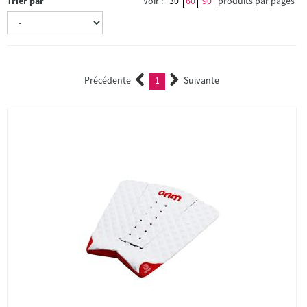
Trier par
Voir :
30
60
90
produits par pages
Précédente
1
Suivante
(current)