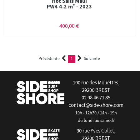
Hot Sails Maui
PW4 4.2 m² - 2023
400,00 €
Précédente
1
Suivante
(current)
100 rue des Mouettes,
29200 BREST
02 98 46 71 85
contact@side-shore.com
10h - 12h30 / 14h - 19h
du lundi au samedi
30 rue Yves Collet,
29200 BREST