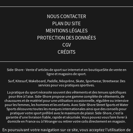
NOUS CONTACTER
PLAN DU SITE
MENTIONS LÉGALES
PROTECTION DES DONNÉES
CGV
CRÉDITS
Side-Shore - Vente d'articles de sport sur internet et en boutiqueSite de vente en
ligne et magasins de sport.
Surf, Kitesurf, Wakeboard, Paddle, Néoprène, Skate, Sportwear, Streetwear. Des
services pour vos pratiques sportives.
La pratique du sport nécessite souvent des vêtements et des tenues spécifiques
pour être à l'aise. Side-Shore propose une gamme complète de vêtements, de
chaussures et de matériel pour une utilisation occasionnelle, régulière ou intensive
pour les femmes, les hommes et les enfants. Avec Side-Shore Street Sports et Water
Sports découvrez toutes les marques internationales ainsi que des conseils pour
pratiquer votre sport préféré avec le maximum de plaisir. Side-Shore, c'est la
garantie d'une livraison fiable, rapide et sécurisée. Vous pouvez vous faire livrer à
domicile en France ou à l’étranger ou retirer votre colis directement en magasin.
©Side-Shore 2016 - Magasins de sports - Tous droits réservés - Réalisation :
iD3i
x
En poursuivant votre navigation sur ce site, vous acceptez l’utilisation de
Tan-Ki