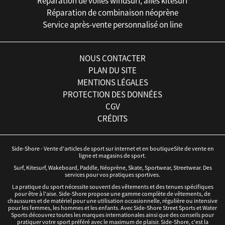
Réparation de voiles windsurf, ailes kitesurf
Réparation de combinaison néoprène
Service après-vente personnalisé on line
NOUS CONTACTER
PLAN DU SITE
MENTIONS LÉGALES
PROTECTION DES DONNÉES
CGV
CRÉDITS
Side-Shore - Vente d'articles de sport sur internet et en boutiqueSite de vente en
ligne et magasins de sport.
Surf, Kitesurf, Wakeboard, Paddle, Néoprène, Skate, Sportwear, Streetwear. Des
services pour vos pratiques sportives.
La pratique du sport nécessite souvent des vêtements et des tenues spécifiques
pour être à l'aise. Side-Shore propose une gamme complète de vêtements, de
chaussures et de matériel pour une utilisation occasionnelle, régulière ou intensive
pour les femmes, les hommes et les enfants. Avec Side-Shore Street Sports et Water
Sports découvrez toutes les marques internationales ainsi que des conseils pour
pratiquer votre sport préféré avec le maximum de plaisir. Side-Shore, c'est la