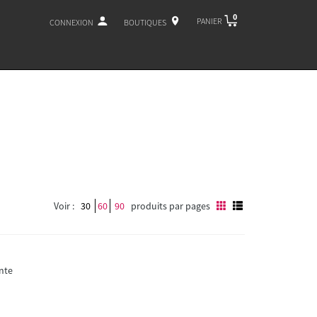
0
PANIER
CONNEXION
BOUTIQUES
Voir :
30
60
90
produits par pages
nte