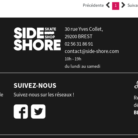
Précédente
1
Suiva
(current)
30 rue Yves Collet,
29200 BREST
02 56 31 86 91
contact@side-shore.com
10h - 19h
du lundi au samedi
SUIVEZ-NOUS
de
Suivez-nous sur les réseaux !
Re
d
B