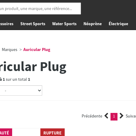
ssoires
Street Sports
Water Sports
Néoprène
Électrique
Marques
Auricular Plug
ricular Plug
à
1
sur un total
1
Précédente
1
Suiva
(current)
AUTÉ
RUPTURE