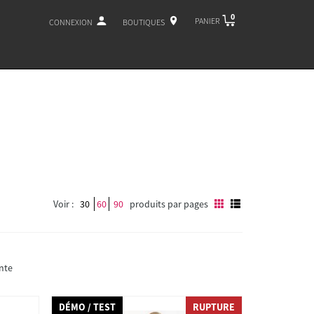
0
PANIER
CONNEXION
BOUTIQUES
Voir :
30
60
90
produits par pages
nte
DÉMO / TEST
RUPTURE