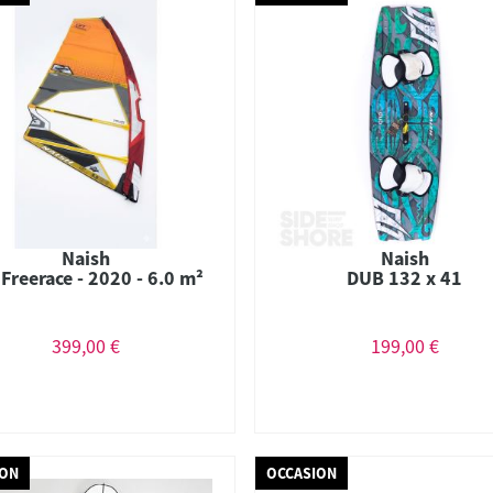
Naish
Naish
t Freerace - 2020 - 6.0 m²
DUB 132 x 41
399,00 €
199,00 €
ION
OCCASION