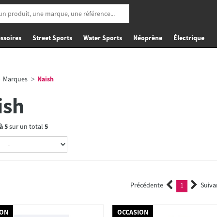
ssoires
Street Sports
Water Sports
Néoprène
Électrique
Marques
Naish
ish
à
5
sur un total
5
Précédente
1
Suiva
(current)
ION
OCCASION