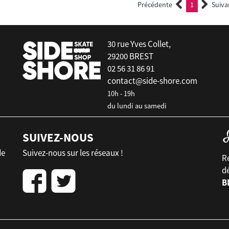
Précédente
1
Suiva
(current)
30 rue Yves Collet,
29200 BREST
02 56 31 86 91
contact@side-shore.com
10h - 19h
du lundi au samedi
SUIVEZ-NOUS
de
Suivez-nous sur les réseaux !
Re
d
B