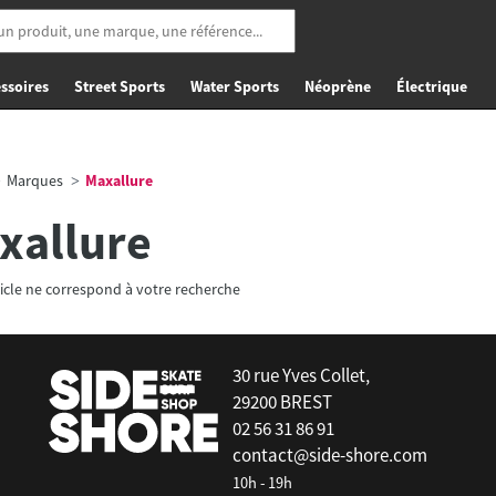
ssoires
Street Sports
Water Sports
Néoprène
Électrique
Marques
Maxallure
xallure
icle ne correspond à votre recherche
30 rue Yves Collet,
29200 BREST
02 56 31 86 91
contact@side-shore.com
10h - 19h