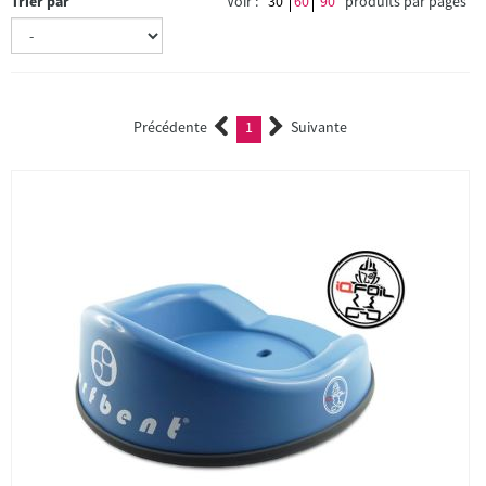
Trier par
Voir :
30
60
90
produits par pages
Précédente
1
Suivante
(current)