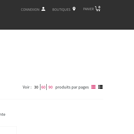
0
PANIER
CONNEXION
BOUTIQUES
Voir :
30
60
90
produits par pages
nte