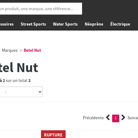
ssoires
Street Sports
Water Sports
Néoprène
Électrique
Marques
Betel Nut
tel Nut
à
2
sur un total
2
Précédente
1
Suiva
(current)
RUPTURE