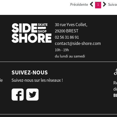
Précédente
1
Suiva
(current)
30 rue Yves Collet,
29200 BREST
02 56 31 86 91
contact@side-shore.com
10h - 19h
du lundi au samedi
SUIVEZ-NOUS
de
Suivez-nous sur les réseaux !
Re
d
B