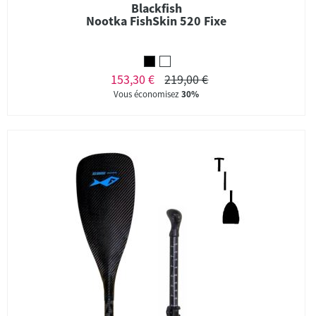
Blackfish
Nootka FishSkin 520 Fixe
153,30 €
219,00 €
Vous économisez
30%