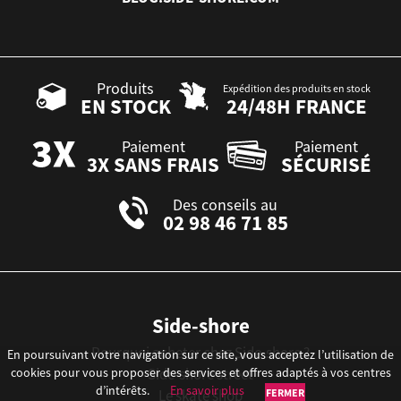
Produits
Expédition des produits en stock
EN STOCK
24/48H FRANCE
Paiement
Paiement
3X SANS FRAIS
SÉCURISÉ
Des conseils au
02 98 46 71 85
Side-shore
Pourquoi acheter chez Side-shore ?
En poursuivant votre navigation sur ce site, vous acceptez l’utilisation de
Side-shore street
cookies pour vous proposer des services et offres adaptés à vos centres
d’intérêts.
En savoir plus
FERMER
Le skate shop