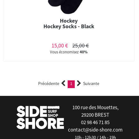
Hockey
Hockey Socks - Black
15,00 €
25,00 €
Vous économisez
40%
Précédente
1
Suivante
(current)
100 rue des Mouettes,
29200 BREST
02 98 46 71 85
contact@side-shore.com
10h - 12h30 / 14h - 19h