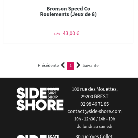
Bronson Speed Co
Roulements (Jeux de 8)
43,00 €
Dès
Précédente
1
Suivante
(current)
100 rue des Mouettes,
29200 BREST
02 98 46 71 85
contact@side-shore.com
10h - 12h30 / 14h - 19h
du lundi au samedi
30 rue Yves Collet,