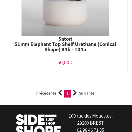
Satori
51mm Elephant Top Shelf Urethane (Conical
Shape) 84b - 104a
50,00 €
Précédente
1
Suivante
(current)
100 rue des Mouettes,
29200 BREST
02 98 46 71 85