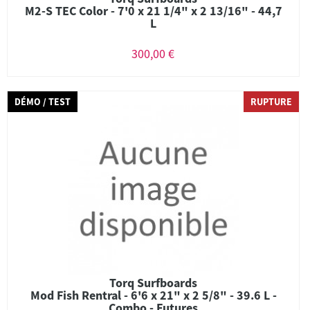
M2-S TEC Color - 7'0 x 21 1/4" x 2 13/16" - 44,7
L
300,00 €
DÉMO / TEST
RUPTURE
Torq Surfboards
Mod Fish Rentral - 6'6 x 21" x 2 5/8" - 39.6 L -
Combo - Futures