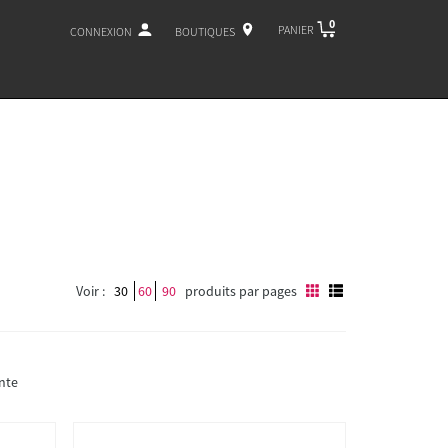
0
PANIER
CONNEXION
BOUTIQUES
Voir :
30
60
90
produits par pages
nte