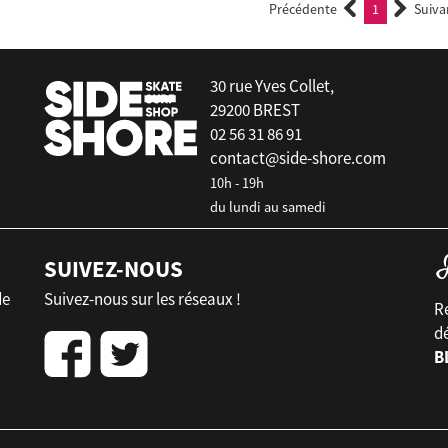
Précédente
1
Suiva
(current)
30 rue Yves Collet,
29200 BREST
02 56 31 86 91
contact@side-shore.com
10h - 19h
du lundi au samedi
SUIVEZ-NOUS
de
Suivez-nous sur les réseaux !
Re
d
B