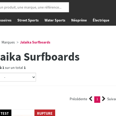
ssoires
Street Sports
Water Sports
Néoprène
Électrique
Marques
Jalaika Surfboards
laika Surfboards
à
1
sur un total
1
Précédente
1
Suiva
(current)
 TEST
RUPTURE