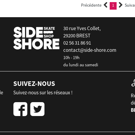
Précédente
1
Suiva
(current)
30 rue Yves Collet,
29200 BREST
02 56 31 86 91
contact@side-shore.com
10h - 19h
du lundi au samedi
SUIVEZ-NOUS
de
Suivez-nous sur les réseaux !
Re
d
B