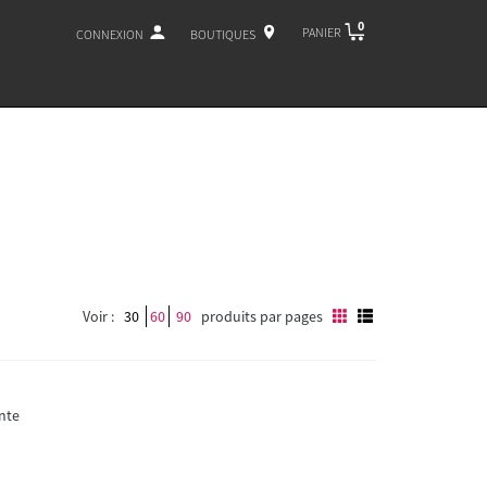
0
PANIER
CONNEXION
BOUTIQUES
Voir :
30
60
90
produits par pages
nte