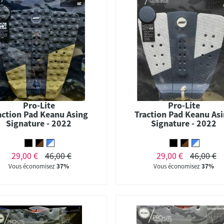
Pro-Lite
Pro-Lite
action Pad Keanu Asing
Traction Pad Keanu As
Signature - 2022
Signature - 2022
29,00 €
46,00 €
29,00 €
46,00 €
Vous économisez
37%
Vous économisez
37%