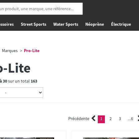
ssoires
Street Sports
Water Sports
Néoprène
Électrique
Marques
Pro-Lite
o-Lite
à
30
sur un total
163
Précédente
1
2
3
6
(current)
2
3
...