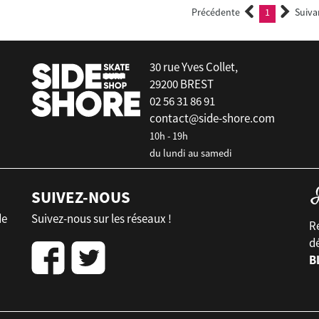
Précédente
1
Suiva
(current)
30 rue Yves Collet,
29200 BREST
02 56 31 86 91
contact@side-shore.com
10h - 19h
du lundi au samedi
SUIVEZ-NOUS
de
Suivez-nous sur les réseaux !
Re
d
B