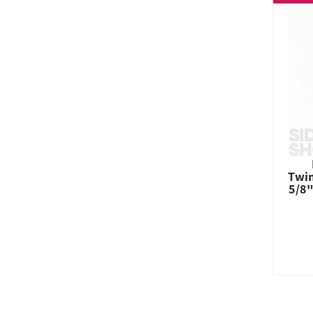
Twin
5/8"