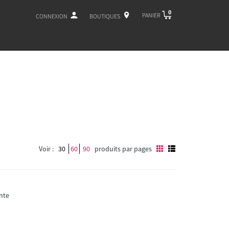
0
PANIER
CONNEXION
BOUTIQUES
Voir :
30
60
90
produits par pages
nte