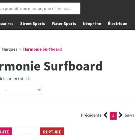
ssoires
Street Sports
Water Sports
Néoprène
Électrique
Marques
Harmonie Surfboard
rmonie Surfboard
à
1
sur un total
1
Précédente
1
Suiva
(current)
AUTÉ
RUPTURE