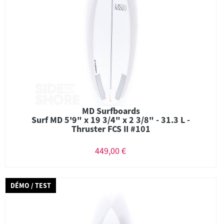
MD Surfboards
Surf MD 5'9" x 19 3/4" x 2 3/8" - 31.3 L -
Thruster FCS II #101
449,00 €
DÉMO / TEST