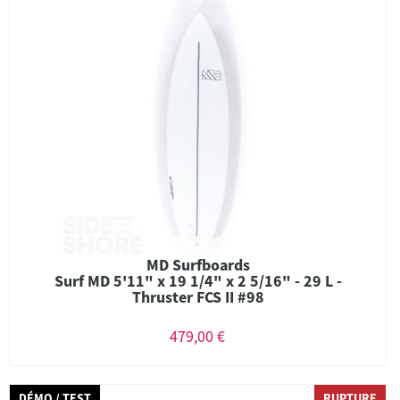
MD Surfboards
Surf MD 5'11" x 19 1/4" x 2 5/16" - 29 L -
Thruster FCS II #98
479,00 €
DÉMO / TEST
RUPTURE