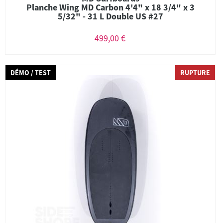
Planche Wing MD Carbon 4'4" x 18 3/4" x 3
5/32" - 31 L Double US #27
499,00 €
DÉMO / TEST
RUPTURE