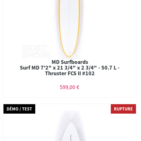
MD Surfboards
Surf MD 7'2" x 21 3/4" x 2 3/4" - 50.7 L -
Thruster FCS II #102
599,00 €
DÉMO / TEST
RUPTURE