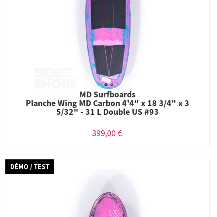
MD Surfboards
Planche Wing MD Carbon 4'4" x 18 3/4" x 3
5/32" - 31 L Double US #93
399,00 €
DÉMO / TEST