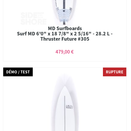
MD Surfboards
Surf MD 6'0" x 18 7/8" x 2 5/16" - 28.2 L -
Thruster Future #305
479,00 €
DÉMO / TEST
RUPTURE