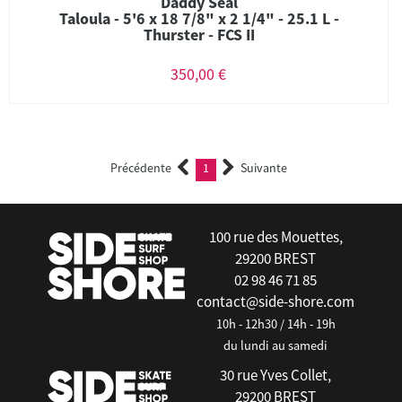
Daddy Seal
Taloula - 5'6 x 18 7/8" x 2 1/4" - 25.1 L -
Thurster - FCS II
350,00 €
Précédente
1
Suivante
(current)
100 rue des Mouettes,
29200 BREST
02 98 46 71 85
contact@side-shore.com
10h - 12h30 / 14h - 19h
du lundi au samedi
30 rue Yves Collet,
29200 BREST