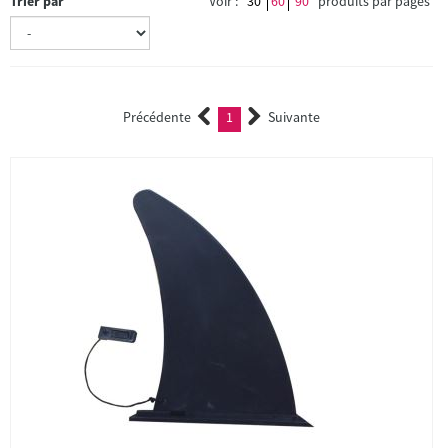
Trier par
Voir :
30
60
90
produits par pages
Précédente
1
Suivante
(current)