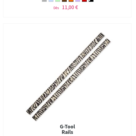
11,00 €
Dès
G-Tool
Rails