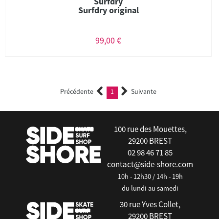
Surfdry
Surfdry original
99,00 €
Précédente
1
Suivante
(current)
100 rue des Mouettes,
29200 BREST
02 98 46 71 85
contact@side-shore.com
10h - 12h30 / 14h - 19h
du lundi au samedi
30 rue Yves Collet,
29200 BREST