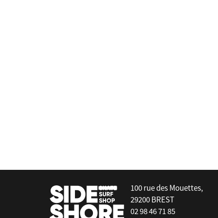
Deflow
Leash - Standard - 5'0 - 1/4"
false
100 rue des Mouettes,
29200 BREST
02 98 46 71 85