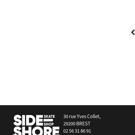
FCS
Freedom HELIX leash 6'0 - Comp
30 rue Yves Collet,
29200 BREST
02 56 31 86 91