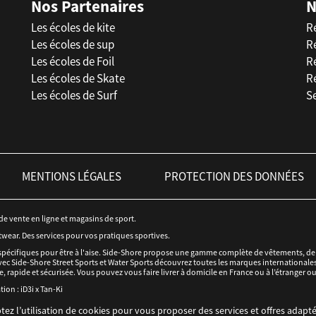
Nos Partenaires
N
Les écoles de kite
R
Les écoles de sup
R
Les écoles de Foil
Ré
Les écoles de Skate
R
Les écoles de Surf
Se
MENTIONS LÉGALES
PROTECTION DES DONNÉES
 de vente en ligne et magasins de sport.
twear. Des services pour vos pratiques sportives.
spécifiques pour être à l'aise. Side-Shore propose une gamme complète de vêtements, de c
ec Side-Shore Street Sports et Water Sports découvrez toutes les marques internationales 
e, rapide et sécurisée. Vous pouvez vous faire livrer à domicile en France ou à l’étranger o
tion :
iD3i
x
Tan-Ki
tez l’utilisation de cookies pour vous proposer des services et offres adapté