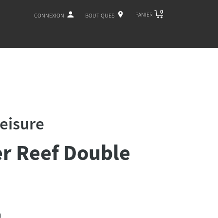
0
PANIER
CONNEXION
BOUTIQUES
Leisure
r Reef Double
)