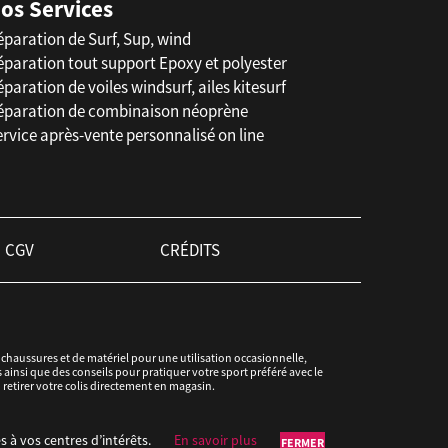
os Services
éparation de Surf, Sup, wind
éparation tout support Epoxy et polyester
paration de voiles windsurf, ailes kitesurf
éparation de combinaison néoprène
rvice après-vente personnalisé on line
CGV
CRÉDITS
haussures et de matériel pour une utilisation occasionnelle,
ainsi que des conseils pour pratiquer votre sport préféré avec le
u retirer votre colis directement en magasin.
s à vos centres d’intérêts.
En savoir plus
FERMER