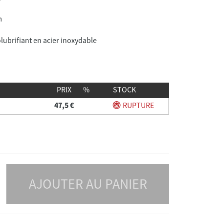
m
olubrifiant en acier inoxydable
PRIX
%
STOCK
47,5 €
RUPTURE
AJOUTER AU PANIER