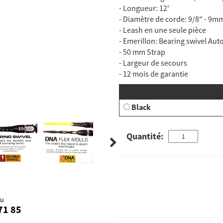
- Longueur: 12'
- Diamètre de corde: 9/8" - 9m
- Leash en une seule pièce
- Emerillon: Bearing swivel Aut
- 50 mm Strap
- Largeur de secours
Black
Quantité:
au
71 85