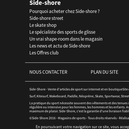
Side-shore
Pourquoi acheter chez Side-shore ?
Side-shore street
Le skate shop
Le spécialiste des sports de glisse
Un vrai shape-room dans le magasin
Les news et actu de Side-shore
Les Offres club
NOUS CONTACTER
PLAN DU SITE
Side-Shore - Vente d'articles de sport sur internet et en boutiqueSite
Surf, Kitesurf, Wakeboard, Paddle, Néoprène, Skate, Sportwear, Stree
La pratique du sport nécessite souvent des vêtements et des tenues 
régulière ou intensive pour les femmes, les hommes et les enfants. Av
maximum de plaisir. Side-Shore, c'est la garantie d'une livraison fiabl
©Side-Shore 2016 - Magasins de sports - Tous droits réservés - Réalisa
En poursuivant votre navigation sur ce site, vous accep