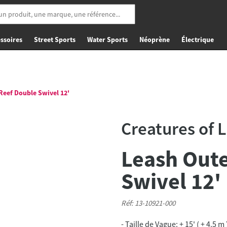
ssoires
Street Sports
Water Sports
Néoprène
Électrique
Reef Double Swivel 12'
Creatures of 
Leash Oute
Swivel 12'
Réf: 13-10921-000
- Taille de Vague: + 15' ( + 4.5 m 