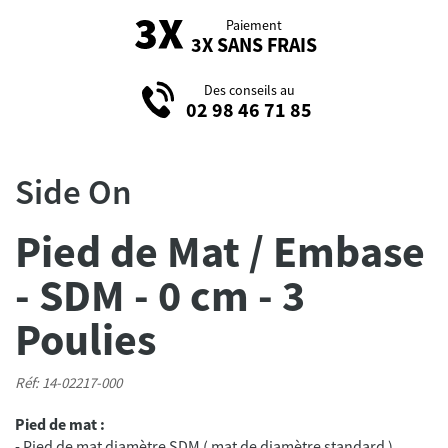
Paiement
3X SANS FRAIS
Des conseils au
02 98 46 71 85
Side On
Pied de Mat / Embase
- SDM - 0 cm - 3
Poulies
Réf: 14-02217-000
Pied de mat :
- Pied de mat diamètre SDM ( mat de diamètre standard )