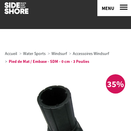
MENU
Accueil
Water Sports
Windsurf
Accessoires Windsurf
Pied de Mat / Embase - SDM - 0 cm - 3 Poulies
35%