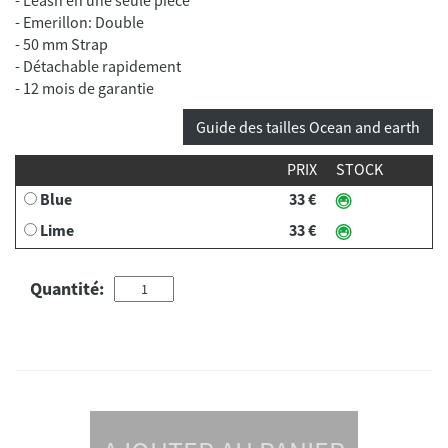
- Emerillon: Double
- 50 mm Strap
- Détachable rapidement
- 12 mois de garantie
Guide des tailles Ocean and earth
PRIX
STOCK
Blue
33 €
Lime
33 €
Quantité: