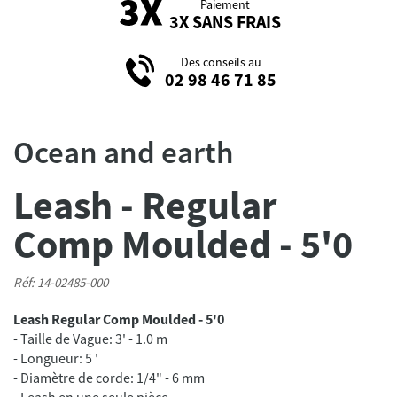
Paiement
3X SANS FRAIS
Des conseils au
02 98 46 71 85
Ocean and earth
Leash - Regular
Comp Moulded - 5'0
Réf: 14-02485-000
Leash Regular Comp Moulded - 5'0
- Taille de Vague: 3' - 1.0 m
- Longueur: 5 '
- Diamètre de corde: 1/4" - 6 mm
- Leash en une seule pièce