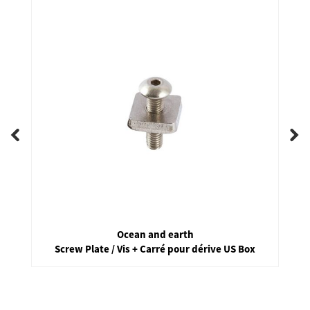
Creatures of Leisure
Surfboard nose protector / Protection nez surf